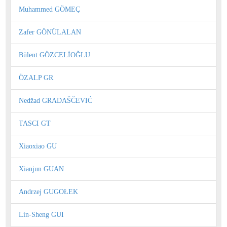
Muhammed GÖMEÇ
Zafer GÖNÜLALAN
Bülent GÖZCELİOĞLU
ÖZALP GR
Nedžad GRADAŠČEVIĆ
TASCI GT
Xiaoxiao GU
Xianjun GUAN
Andrzej GUGOŁEK
Lin-Sheng GUI