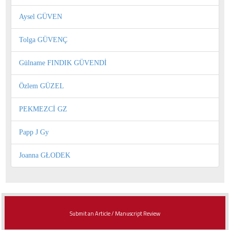
Aysel GÜVEN
Tolga GÜVENÇ
Gülname FINDIK GÜVENDİ
Özlem GÜZEL
PEKMEZCİ GZ
Papp J Gy
Joanna GŁODEK
Submit an Article / Manuscript Review