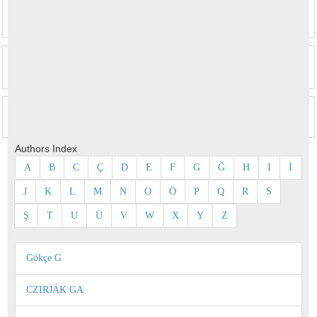
Authors Index
A
B
C
Ç
D
E
F
G
Ğ
H
I
İ
J
K
L
M
N
O
Ö
P
Q
R
S
Ş
T
U
Ü
V
W
X
Y
Z
Gökçe G
CZIRJÁK GA