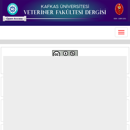
MEN
This journal is licensed under a
Creative Commons Attribution-
NonCommercial 4.0 International License