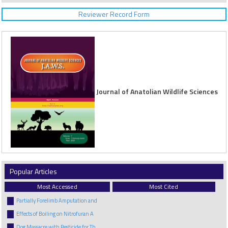
Reviewer Record Form
Journal of Anatolian Wildlife Sciences
Popular Articles
Most Accessed
Most Cited
Partially Forelimb Amputation and
Effects of Boiling on Nitrofuran A
Dog Massacre with Pesticide for Th