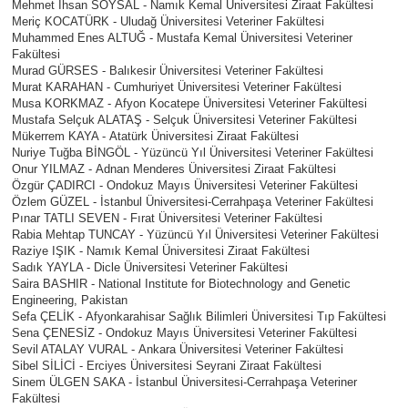
Mehmet İhsan SOYSAL - Namık Kemal Üniversitesi Ziraat Fakültesi
Meriç KOCATÜRK - Uludağ Üniversitesi Veteriner Fakültesi
Muhammed Enes ALTUĞ - Mustafa Kemal Üniversitesi Veteriner
Fakültesi
Murad GÜRSES - Balıkesir Üniversitesi Veteriner Fakültesi
Murat KARAHAN - Cumhuriyet Üniversitesi Veteriner Fakültesi
Musa KORKMAZ - Afyon Kocatepe Üniversitesi Veteriner Fakültesi
Mustafa Selçuk ALATAŞ - Selçuk Üniversitesi Veteriner Fakültesi
Mükerrem KAYA - Atatürk Üniversitesi Ziraat Fakültesi
Nuriye Tuğba BİNGÖL - Yüzüncü Yıl Üniversitesi Veteriner Fakültesi
Onur YILMAZ - Adnan Menderes Üniversitesi Ziraat Fakültesi
Özgür ÇADIRCI - Ondokuz Mayıs Üniversitesi Veteriner Fakültesi
Özlem GÜZEL - İstanbul Üniversitesi-Cerrahpaşa Veteriner Fakültesi
Pınar TATLI SEVEN - Fırat Üniversitesi Veteriner Fakültesi
Rabia Mehtap TUNCAY - Yüzüncü Yıl Üniversitesi Veteriner Fakültesi
Raziye IŞIK - Namık Kemal Üniversitesi Ziraat Fakültesi
Sadık YAYLA - Dicle Üniversitesi Veteriner Fakültesi
Saira BASHIR - National Institute for Biotechnology and Genetic
Engineering, Pakistan
Sefa ÇELİK - Afyonkarahisar Sağlık Bilimleri Üniversitesi Tıp Fakültesi
Sena ÇENESİZ - Ondokuz Mayıs Üniversitesi Veteriner Fakültesi
Sevil ATALAY VURAL - Ankara Üniversitesi Veteriner Fakültesi
Sibel SİLİCİ - Erciyes Üniversitesi Seyrani Ziraat Fakültesi
Sinem ÜLGEN SAKA - İstanbul Üniversitesi-Cerrahpaşa Veteriner
Fakültesi