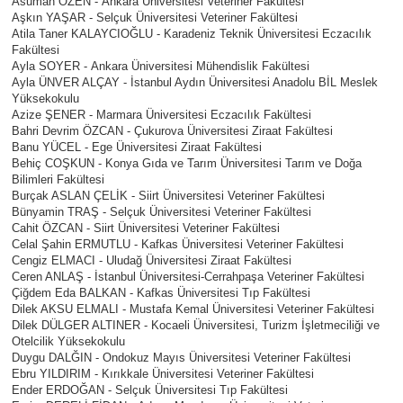
Asuman ÖZEN - Ankara Üniversitesi Veteriner Fakültesi
Aşkın YAŞAR - Selçuk Üniversitesi Veteriner Fakültesi
Atila Taner KALAYCIOĞLU - Karadeniz Teknik Üniversitesi Eczacılık
Fakültesi
Ayla SOYER - Ankara Üniversitesi Mühendislik Fakültesi
Ayla ÜNVER ALÇAY - İstanbul Aydın Üniversitesi Anadolu BİL Meslek
Yüksekokulu
Azize ŞENER - Marmara Üniversitesi Eczacılık Fakültesi
Bahri Devrim ÖZCAN - Çukurova Üniversitesi Ziraat Fakültesi
Banu YÜCEL - Ege Üniversitesi Ziraat Fakültesi
Behiç COŞKUN - Konya Gıda ve Tarım Üniversitesi Tarım ve Doğa
Bilimleri Fakültesi
Burçak ASLAN ÇELİK - Siirt Üniversitesi Veteriner Fakültesi
Bünyamin TRAŞ - Selçuk Üniversitesi Veteriner Fakültesi
Cahit ÖZCAN - Siirt Üniversitesi Veteriner Fakültesi
Celal Şahin ERMUTLU - Kafkas Üniversitesi Veteriner Fakültesi
Cengiz ELMACI - Uludağ Üniversitesi Ziraat Fakültesi
Ceren ANLAŞ - İstanbul Üniversitesi-Cerrahpaşa Veteriner Fakültesi
Çiğdem Eda BALKAN - Kafkas Üniversitesi Tıp Fakültesi
Dilek AKSU ELMALI - Mustafa Kemal Üniversitesi Veteriner Fakültesi
Dilek DÜLGER ALTINER - Kocaeli Üniversitesi, Turizm İşletmeciliği ve
Otelcilik Yüksekokulu
Duygu DALĞIN - Ondokuz Mayıs Üniversitesi Veteriner Fakültesi
Ebru YILDIRIM - Kırıkkale Üniversitesi Veteriner Fakültesi
Ender ERDOĞAN - Selçuk Üniversitesi Tıp Fakültesi