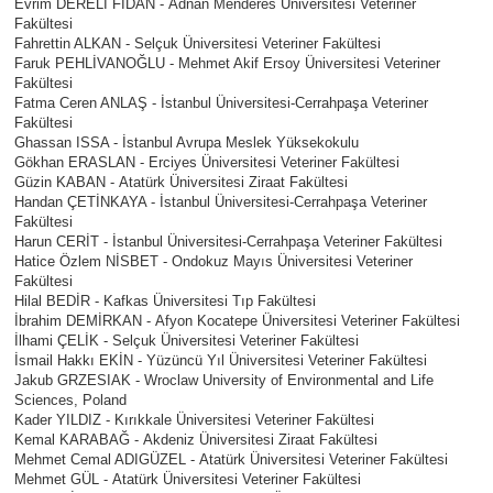
Evrim DERELİ FİDAN - Adnan Menderes Üniversitesi Veteriner
Fakültesi
Fahrettin ALKAN - Selçuk Üniversitesi Veteriner Fakültesi
Faruk PEHLİVANOĞLU - Mehmet Akif Ersoy Üniversitesi Veteriner
Fakültesi
Fatma Ceren ANLAŞ - İstanbul Üniversitesi-Cerrahpaşa Veteriner
Fakültesi
Ghassan ISSA - İstanbul Avrupa Meslek Yüksekokulu
Gökhan ERASLAN - Erciyes Üniversitesi Veteriner Fakültesi
Güzin KABAN - Atatürk Üniversitesi Ziraat Fakültesi
Handan ÇETİNKAYA - İstanbul Üniversitesi-Cerrahpaşa Veteriner
Fakültesi
Harun CERİT - İstanbul Üniversitesi-Cerrahpaşa Veteriner Fakültesi
Hatice Özlem NİSBET - Ondokuz Mayıs Üniversitesi Veteriner
Fakültesi
Hilal BEDİR - Kafkas Üniversitesi Tıp Fakültesi
İbrahim DEMİRKAN - Afyon Kocatepe Üniversitesi Veteriner Fakültesi
İlhami ÇELİK - Selçuk Üniversitesi Veteriner Fakültesi
İsmail Hakkı EKİN - Yüzüncü Yıl Üniversitesi Veteriner Fakültesi
Jakub GRZESIAK - Wroclaw University of Environmental and Life
Sciences, Poland
Kader YILDIZ - Kırıkkale Üniversitesi Veteriner Fakültesi
Kemal KARABAĞ - Akdeniz Üniversitesi Ziraat Fakültesi
Mehmet Cemal ADIGÜZEL - Atatürk Üniversitesi Veteriner Fakültesi
Mehmet GÜL - Atatürk Üniversitesi Veteriner Fakültesi