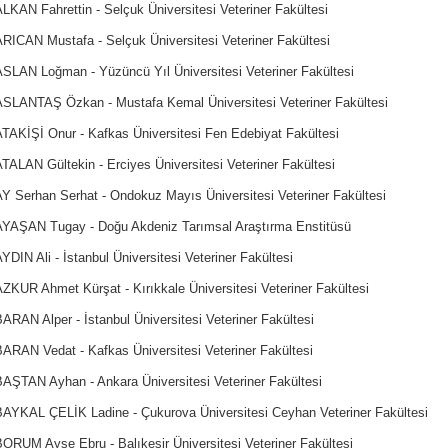
LKAN Fahrettin - Selçuk Üniversitesi Veteriner Fakültesi
RICAN Mustafa - Selçuk Üniversitesi Veteriner Fakültesi
ASLAN Loğman - Yüzüncü Yıl Üniversitesi Veteriner Fakültesi
ASLANTAŞ Özkan - Mustafa Kemal Üniversitesi Veteriner Fakültesi
ATAKİŞİ Onur - Kafkas Üniversitesi Fen Edebiyat Fakültesi
TALAN Gültekin - Erciyes Üniversitesi Veteriner Fakültesi
AY Serhan Serhat - Ondokuz Mayıs Üniversitesi Veteriner Fakültesi
AYAŞAN Tugay - Doğu Akdeniz Tarımsal Araştırma Enstitüsü
YDIN Ali - İstanbul Üniversitesi Veteriner Fakültesi
ZKUR Ahmet Kürşat - Kırıkkale Üniversitesi Veteriner Fakültesi
ARAN Alper - İstanbul Üniversitesi Veteriner Fakültesi
BARAN Vedat - Kafkas Üniversitesi Veteriner Fakültesi
BAŞTAN Ayhan - Ankara Üniversitesi Veteriner Fakültesi
BAYKAL ÇELİK Ladine - Çukurova Üniversitesi Ceyhan Veteriner Fakültesi
ORUM Ayşe Ebru - Balıkesir Üniversitesi Veteriner Fakültesi