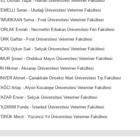
EL Osman Yaşar - Harran Üniversitesi Veteriner Fakültesi
EMELLİ Seran - Uludağ Üniversitesi Veteriner Fakültesi
TİMURKAAN Sema - Fırat Üniversitesi Veteriner Fakültesi
TORLAK Emrah - Necmettin Erbakan Üniversitesi Fen Fakültesi
ÜRK Gaffari - Fırat Üniversitesi Veteriner Fakültesi
ÇAN Uçkun Sait - Selçuk Üniversitesi Veteriner Fakültesi
UMUR Şinasi - Ondokuz Mayıs Üniversitesi Veteriner Fakültesi
N Hikmet - Aksaray Üniversitesi Veteriner Fakültesi
ÜNVER Ahmet - Çanakkale Onsekiz Mart Üniversitesi Tıp Fakültesi
AĞCI Artay - Afyon Kocatepe Üniversitesi Veteriner Fakültesi
AZAR Enver - Selçuk Üniversitesi Veteriner Fakültesi
ILDIRIM Funda - İstanbul Üniversitesi Veteriner Fakültesi
YÖRÜK Mecit - Yüzüncü Yıl Üniversitesi Veteriner Fakültesi