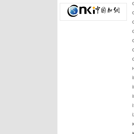
G
G
İ
İ
İ
İ
İ