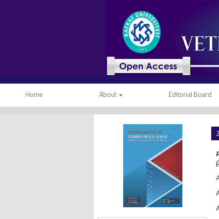
Home
About
Editorial Board
2
(
A