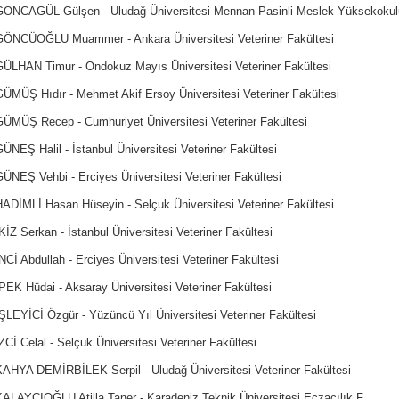
GONCAGÜL Gülşen - Uludağ Üniversitesi Mennan Pasinli Meslek Yüksekokul
GÖNCÜOĞLU Muammer - Ankara Üniversitesi Veteriner Fakültesi
GÜLHAN Timur - Ondokuz Mayıs Üniversitesi Veteriner Fakültesi
GÜMÜŞ Hıdır - Mehmet Akif Ersoy Üniversitesi Veteriner Fakültesi
GÜMÜŞ Recep - Cumhuriyet Üniversitesi Veteriner Fakültesi
ÜNEŞ Halil - İstanbul Üniversitesi Veteriner Fakültesi
ÜNEŞ Vehbi - Erciyes Üniversitesi Veteriner Fakültesi
HADİMLİ Hasan Hüseyin - Selçuk Üniversitesi Veteriner Fakültesi
KİZ Serkan - İstanbul Üniversitesi Veteriner Fakültesi
NCİ Abdullah - Erciyes Üniversitesi Veteriner Fakültesi
PEK Hüdai - Aksaray Üniversitesi Veteriner Fakültesi
ŞLEYİCİ Özgür - Yüzüncü Yıl Üniversitesi Veteriner Fakültesi
ZCİ Celal - Selçuk Üniversitesi Veteriner Fakültesi
KAHYA DEMİRBİLEK Serpil - Uludağ Üniversitesi Veteriner Fakültesi
KALAYCIOĞLU Atilla Taner - Karadeniz Teknik Üniversitesi Eczacılık F