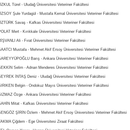
ZKUL Türel - Uludağ Üniversitesi Veteriner Fakültesi
ÖZSOY Şule Yurdagül - Mustafa Kemal Üniversitesi Veteriner Fakültesi
ÖZTÜRK Savaş - Kafkas Üniversitesi Veteriner Fakültesi
OLAT Mert - Kırıkkale Üniversitesi Veteriner Fakültesi
İŞVANLI Ali - Fırat Üniversitesi Veteriner Fakültesi
SAATCI Mustafa - Mehmet Akif Ersoy Üniversitesi Veteriner Fakültesi
SAREYYÜPOĞLU Barış - Ankara Üniversitesi Veteriner Fakültesi
SEKKİN Selim - Adnan Menderes Üniversitesi Veteriner Fakültesi
SEYREK İNTAŞ Deniz - Uludağ Üniversitesi Veteriner Fakültesi
SIRIKEN Belgin - Ondokuz Mayıs Üniversitesi Veteriner Fakültesi
SIZMAZ Özge - Ankara Üniversitesi Veteriner Fakültesi
AHİN Mitat - Kafkas Üniversitesi Veteriner Fakültesi
ŞENGÖZ ŞİRİN Özlem - Mehmet Akif Ersoy Üniversitesi Veteriner Fakültesi
TAKMA Çiğdem - Ege Üniversitesi Ziraat Fakültesi