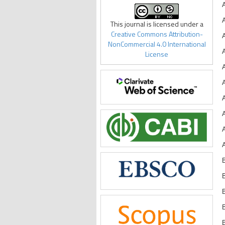
A
A
This journal is licensed under a
Creative Commons Attribution-
NonCommercial 4.0 International
License
A
A
A
B
B