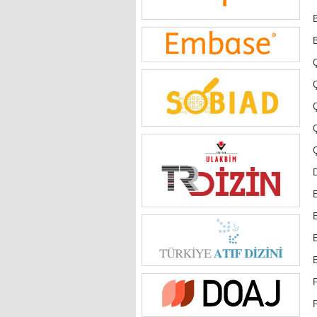
B
Ç
Ç
E
E
E
F