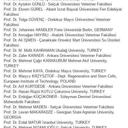
Prof. Dr. Aytekin GÜNLÜ - Selçuk Üniversitesi Veteriner Fakültesi
Prof. Dr. Ekrem GÜREL - Abant İzzet Baysal Üniversitesi Fen Edebiyat
Fakültesi
Prof. Dr. Tolga GÜVENÇ - Ondokuz Mayıs Üniversitesi Veteriner
Fakültesi
Prof. Dr. Johannes HANDLER Freie Universität Berlin, GERMANY
Prof. Dr. Armağan HAYIRLI - Atatürk Üniversitesi Veteriner Fakültesi
Prof. Dr. Ali İŞMEN - Çanakkale Onsekiz Mart Üniversitesi Su Ürünleri
Fakültesi
Prof. Dr. M. Müfit KAHRAMAN Uludağ University, TURKEY
Prof. Dr. Zafer KARAER - Ankara Üniversitesi Veteriner Fakültesi
Prof. Dr. Mehmet Çağrı KARAKURUM Mehmet Akif University,
TURKEY
Prof. Dr. Mehmet KAYA, Ondokuz Mayıs University, TURKEY
Prof. Dr. Marycz KRZYSZTOF - Dept. Regenerative and Stem Cells,
European Institute of Technology, POLAND
Prof. Dr. Arif KURTDEDE - Ankara Üniversitesi Veteriner Fakültesi
Prof. Dr. Hasan Rüştü KUTLU Çukurova University, TURKEY
Prof. Dr. Erdoğan KÜÇÜKÖNER - Süleyman Demirel Üniversitesi
Mühendislik Fakültesi
Prof. Dr. Mehmet MADEN - Selçuk Üniversitesi Veteriner Fakültesi
Prof. Dr. Levan MAKARADZE - Georgian State Agrarian University,
GEORGIA
Prof. Dr. Erdal MATUR İstanbul University, TURKEY
Prof. Dr. Mehmet NIZAMLIOĞLU, Selcuk University, TURKEY