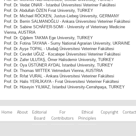
Prof. Dr. Vedat ONAR - İstanbul Üniversitesi Veteriner Fakültesi
Prof. Dr. Abdullah ÖZEN Fırat University, TURKEY
Prof. Dr. Michael RÖCKEN, Justus-Liebeg University, GERMANY
Prof. Dr. Berrin SALMANOĞLU - Ankara Üniversitesi Veteriner Fakültesi
Prof. Dr. Sabine SCHÄFER-SOMI - University of Veterinary Medicine
Vienna, AUSTRIA
Prof. Dr. Çiğdem TAKMA Ege University, TURKEY
Prof. Dr. Fotina TAYANA - Sumy National Agrarian University, UKRAINE
Prof. Dr. Ayşe TOPAL - Uludağ Üniversitesi Veteriner Fakültesi
Prof. Dr. Cevdet UĞUZ - Kocatepe Üniversitesi Veteriner Fakültesi
Prof. Dr. Zafer ULUTAŞ, Ömer Halisdemir University, TURKEY
Prof. Dr. Oya ÜSTÜNER AYDAL İstanbul University, TURKEY
Prof. Dr. Thomas WITTEK Vetmeduni Vienna, AUSTRIA
Prof. Dr. Rıfat VURAL - Ankara Üniversitesi Veteriner Fakültesi
Prof. Dr. Halis YERLİKAYA - Fırat Üniversitesi Veteriner Fakültesi
Prof. Dr. Hüseyin YILMAZ, İstanbul University-Cerrahpaşa, TURKEY
Home
About
Editorial
For
Ethical
Copyright
Contact
Board
Contributors
Principles