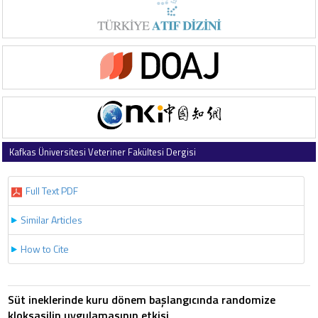
Kafkas Üniversitesi Veteriner Fakültesi Dergisi
2007 , Vol 13 , Issue 2
Full Text PDF
Similar Articles
How to Cite
Süt ineklerinde kuru dönem başlangıcında randomize
kloksasilin uygulamasının etkisi