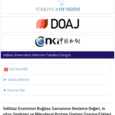
Kafkas Üniversitesi Veteriner Fakültesi Dergisi
2011 , Vol 17 , Issue 4
Full Text PDF
Similar Articles
How to Cite
Sellülaz Enziminin Buğday Samanının Besleme Değeri, in
vitro Sindirimi ve Mikrobiyal Protein Üretimi Üzerine Etkileri