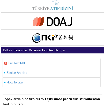
Kafkas Üniversitesi Veteriner Fakültesi Dergisi
2007 , Vol 13 , Issue 2
Full Text PDF
Similar Articles
How to Cite
Köpeklerde hipotiroidizm teşhisinde protirelin stimulasyon
testinin yeri