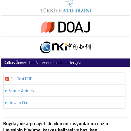
Kafkas Üniversitesi Veteriner Fakültesi Dergisi
2007 , Vol 13 , Issue 2
Full Text PDF
Similar Articles
How to Cite
Buğday ve arpa ağırlıklı bıldırcın rasyonlarına enzim
ilavesinin büyüme, karkas kalitesi ve bazı kan