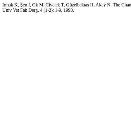
Irmak K, Şen İ, Ok M, Civelek T, Güzelbektaş H, Akay N. The Change
Univ Vet Fak Derg, 4 (1-2): 1-9, 1998.